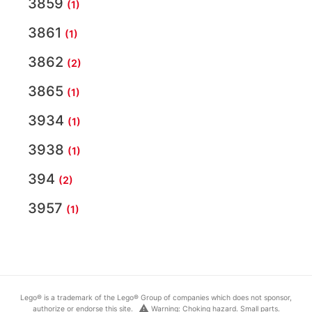
3859
(1)
3861
(1)
3862
(2)
3865
(1)
3934
(1)
3938
(1)
394
(2)
3957
(1)
Lego® is a trademark of the Lego® Group of companies which does not sponsor,
warning
authorize or endorse this site.
Warning: Choking hazard. Small parts.