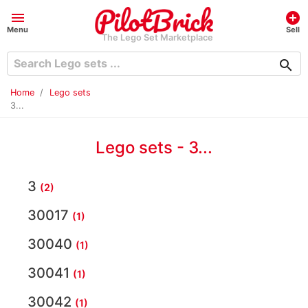
menu
add_circle
Menu
Sell
The Lego Set Marketplace
search
Home
Lego sets
3...
Lego sets - 3...
3
(2)
30017
(1)
30040
(1)
30041
(1)
30042
(1)